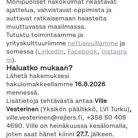
Monipuoliset näkökulmat rikastavat
ajattelua, vahvistavat oppimista ja
auttavat ratkaisemaan haasteita
muuttuvassa maailmassa.
Tutustu toimintaamme ja
yrityskulttuuriimme
nettisivuillamme
ja
somessa (
LinkedIn
,
Facebook
,
Instagra
m
).
Haluatko mukaan?
Lähetä hakemuksesi
hakulomakkeellamme
16.8.2026
mennessä.
Lisätietoja tehtävästä antaa
Ville
Vesterinen
(Yksikön päällikkö, LVI Turku)
,
ville.vesterinen@rejlers.fi, +358 50 408
4690. Ville on heinäkuussa kesälomalla,
joten saat hänet kiinni
27.7.
jälkeen.