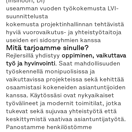
(insinööri, DI)
useamman vuoden työkokemusta LVI-
suunnittelusta
kokemusta projektinhallinnan tehtävistä
hyviä vuorovaikutus- ja yhteistyötaitoja
useiden eri sidosryhmien kanssa
Mitä tarjoamme sinulle?
Rejlersillä yhdistyy
oppiminen, vaikuttava
työ ja hyvinvointi
. Saat mahdollisuuden
työskennellä monipuolisissa ja
vaikuttavissa projekteissa sekä kehittää
osaamistasi kokeneiden asiantuntijoiden
kanssa. Käytössäsi ovat nykyaikaiset
työvälineet ja modernit toimitilat, jotka
tukevat sekä sujuvaa yhteistyötä että
keskittymistä vaativaa asiantuntijatyötä.
Panostamme henkilöstömme