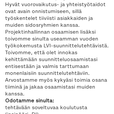
Hyvät vuorovaikutus- ja yhteistyötaidot
ovat avain onnistumiseen, sillä
työskentelet tiiviisti asiakkaiden ja
muiden sidosryhmien kanssa.
Projektinhallinnan osaamisen lisäksi
toivomme sinulta useamman vuoden
työkokemusta LVI-suunnittelutehtävistä.
Toivomme, että olet innokas
kehittämään suunnitteluosaamistasi
entisestään ja valmis tarttumaan
monenlaisiin suunnittelutehtäviin.
Arvostamme myös kykyäsi toimia osana
tiiminä ja jakaa osaamistasi muiden
kanssa.
Odotamme sinulta:
tehtävään soveltuvaa koulutusta