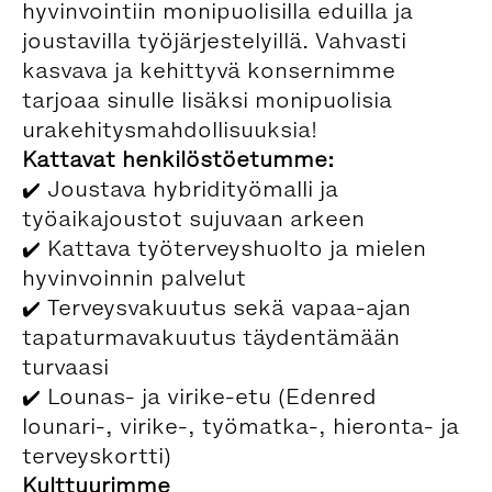
hyvinvointiin monipuolisilla eduilla ja
joustavilla työjärjestelyillä. Vahvasti
kasvava ja kehittyvä konsernimme
tarjoaa sinulle lisäksi monipuolisia
urakehitysmahdollisuuksia!
Kattavat henkilöstöetumme:
✔️ Joustava hybridityömalli ja
työaikajoustot sujuvaan arkeen
✔️ Kattava työterveyshuolto ja mielen
hyvinvoinnin palvelut
✔️ Terveysvakuutus sekä vapaa-ajan
tapaturmavakuutus täydentämään
turvaasi
✔️ Lounas- ja virike-etu (Edenred
lounari-, virike-, työmatka-, hieronta- ja
terveyskortti)
Kulttuurimme