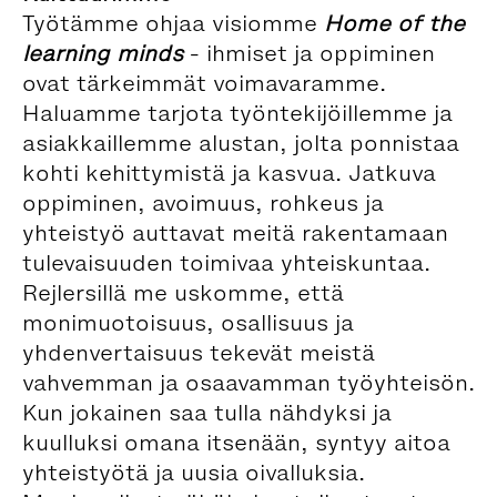
Työtämme ohjaa visiomme
Home of the
learning minds
- ihmiset ja oppiminen
ovat tärkeimmät voimavaramme.
Haluamme tarjota työntekijöillemme ja
asiakkaillemme alustan, jolta ponnistaa
kohti kehittymistä ja kasvua. Jatkuva
oppiminen, avoimuus, rohkeus ja
yhteistyö auttavat meitä rakentamaan
tulevaisuuden toimivaa yhteiskuntaa.
Rejlersillä me uskomme, että
monimuotoisuus, osallisuus ja
yhdenvertaisuus tekevät meistä
vahvemman ja osaavamman työyhteisön.
Kun jokainen saa tulla nähdyksi ja
kuulluksi omana itsenään, syntyy aitoa
yhteistyötä ja uusia oivalluksia.