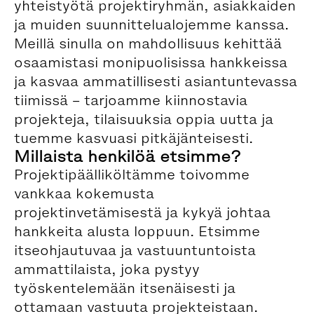
yhteistyötä projektiryhmän, asiakkaiden
ja muiden suunnittelualojemme kanssa.
Meillä sinulla on mahdollisuus kehittää
osaamistasi monipuolisissa hankkeissa
ja kasvaa ammatillisesti asiantuntevassa
tiimissä – tarjoamme kiinnostavia
projekteja, tilaisuuksia oppia uutta ja
tuemme kasvuasi pitkäjänteisesti.
Millaista henkilöä etsimme?
Projektipäälliköltämme toivomme
vankkaa kokemusta
projektinvetämisestä ja kykyä johtaa
hankkeita alusta loppuun. Etsimme
itseohjautuvaa ja vastuuntuntoista
ammattilaista, joka pystyy
työskentelemään itsenäisesti ja
ottamaan vastuuta projekteistaan.