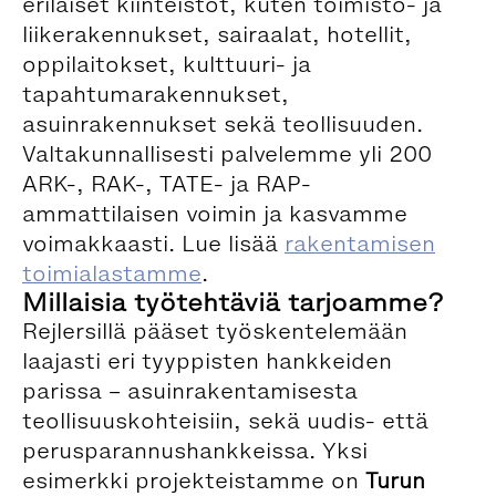
erilaiset kiinteistöt, kuten toimisto- ja
liikerakennukset, sairaalat, hotellit,
oppilaitokset, kulttuuri- ja
tapahtumarakennukset,
asuinrakennukset sekä teollisuuden.
Valtakunnallisesti palvelemme yli 200
ARK-, RAK-, TATE- ja RAP-
ammattilaisen voimin ja kasvamme
voimakkaasti. Lue lisää
rakentamisen
toimialastamme
.
Millaisia työtehtäviä tarjoamme?
Rejlersillä pääset työskentelemään
laajasti eri tyyppisten hankkeiden
parissa – asuinrakentamisesta
teollisuuskohteisiin, sekä uudis- että
perusparannushankkeissa. Yksi
esimerkki projekteistamme on
Turun