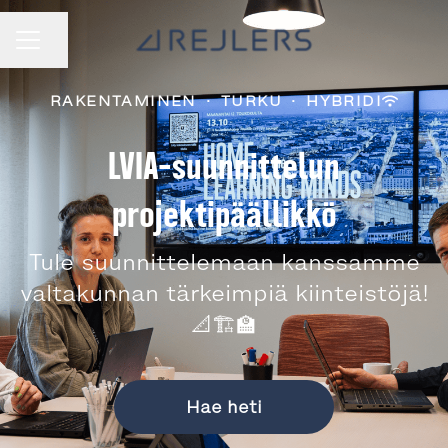
Jaa sivu
URAVALIKKO
RAKENTAMINEN
·
TURKU
·
HYBRIDI
LVIA-suunnittelun
projektipäällikkö
Tule suunnittelemaan kanssamme
valtakunnan tärkeimpiä kiinteistöjä!
📐🏗️🏫
Hae heti