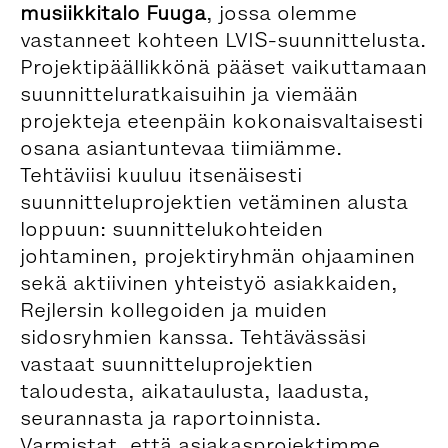
musiikkitalo Fuuga
, jossa olemme
vastanneet kohteen LVIS-suunnittelusta.
Projektipäällikkönä pääset vaikuttamaan
suunnitteluratkaisuihin ja viemään
projekteja eteenpäin kokonaisvaltaisesti
osana asiantuntevaa tiimiämme.
Tehtäviisi kuuluu itsenäisesti
suunnitteluprojektien vetäminen alusta
loppuun: suunnittelukohteiden
johtaminen, projektiryhmän ohjaaminen
sekä aktiivinen yhteistyö asiakkaiden,
Rejlersin kollegoiden ja muiden
sidosryhmien kanssa. Tehtävässäsi
vastaat suunnitteluprojektien
taloudesta, aikataulusta, laadusta,
seurannasta ja raportoinnista.
Varmistat, että asiakasprojektimme