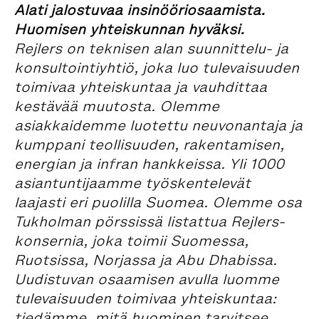
Alati jalostuvaa insinööriosaamista.
Huomisen yhteiskunnan hyväksi.
Rejlers on teknisen alan suunnittelu- ja
konsultointiyhtiö, joka luo tulevaisuuden
toimivaa yhteiskuntaa ja vauhdittaa
kestävää muutosta. Olemme
asiakkaidemme luotettu neuvonantaja ja
kumppani teollisuuden, rakentamisen,
energian ja infran hankkeissa. Yli 1000
asiantuntijaamme työskentelevät
laajasti eri puolilla Suomea. Olemme osa
Tukholman pörssissä listattua Rejlers-
konsernia, joka toimii Suomessa,
Ruotsissa, Norjassa ja Abu Dhabissa.
Uudistuvan osaamisen avulla luomme
tulevaisuuden toimivaa yhteiskuntaa:
tiedämme, mitä huominen tarvitsee.