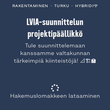
RAKENTAMINEN
·
TURKU
·
HYBRIDI
LVIA-suunnittelun
projektipäällikkö
Tule suunnittelemaan
kanssamme valtakunnan
tärkeimpiä kiinteistöjä! 📐🏗️🏫
Hakemuslomakkeen lataaminen