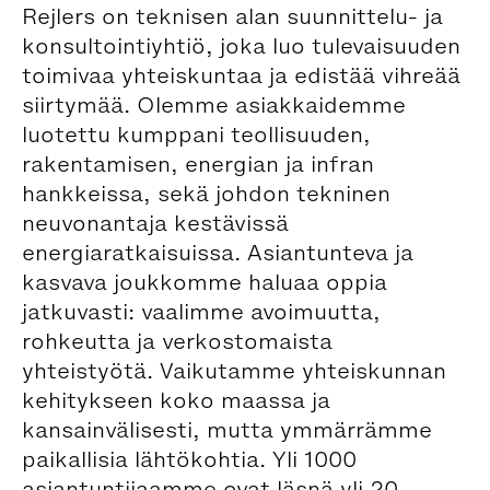
Rejlers on teknisen alan suunnittelu- ja
konsultointiyhtiö, joka luo tulevaisuuden
toimivaa yhteiskuntaa ja edistää vihreää
siirtymää. Olemme asiakkaidemme
luotettu kumppani teollisuuden,
rakentamisen, energian ja infran
hankkeissa, sekä johdon tekninen
neuvonantaja kestävissä
energiaratkaisuissa. Asiantunteva ja
kasvava joukkomme haluaa oppia
jatkuvasti: vaalimme avoimuutta,
rohkeutta ja verkostomaista
yhteistyötä. Vaikutamme yhteiskunnan
kehitykseen koko maassa ja
kansainvälisesti, mutta ymmärrämme
paikallisia lähtökohtia. Yli 1000
asiantuntijaamme ovat läsnä yli 20